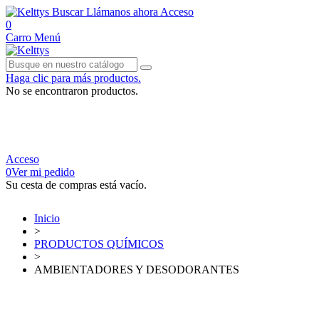
Buscar
Llámanos ahora
Acceso
0
Carro
Menú
Haga clic para más productos.
No se encontraron productos.
Acceso
0
Ver mi pedido
Su cesta de compras está vacío.
Inicio
>
PRODUCTOS QUÍMICOS
>
AMBIENTADORES Y DESODORANTES