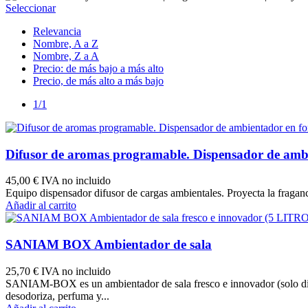
Seleccionar
Relevancia
Nombre, A a Z
Nombre, Z a A
Precio: de más bajo a más alto
Precio, de más alto a más bajo
1/1
Difusor de aromas programable. Dispensador de ambi
45,00 €
IVA no incluido
Equipo dispensador difusor de cargas ambientales. Proyecta la fraganc
Añadir al carrito
SANIAM BOX Ambientador de sala
25,70 €
IVA no incluido
SANIAM-BOX es un ambientador de sala fresco e innovador (solo dispon
desodoriza, perfuma y...